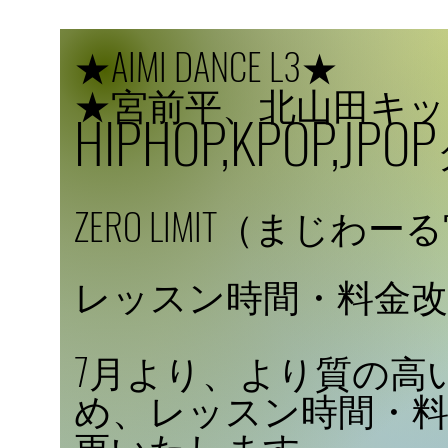
★AIMI DANCE L3★
★宮前平、北山田キ
HIPHOP,KPOP,JPOP
ZERO LIMIT（まじ
レッスン時間・料金
7月より、より質の高
め、レッスン時間・
更いたします。