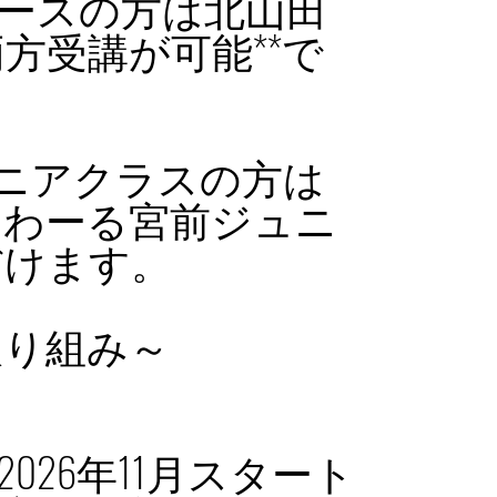
円コースの方は北山田
方受講が可能**で
ュニアクラスの方は
じわーる宮前ジュニ
だけます。
Lの取り組み～
026年11月スタート