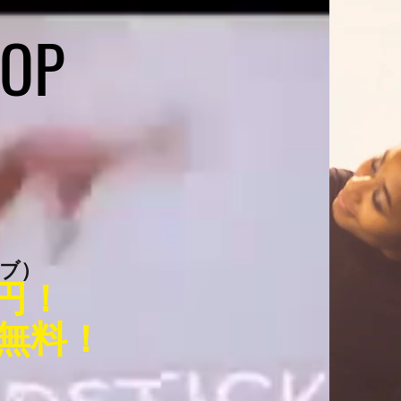
POP
ーブ）
円
！
無料！
！