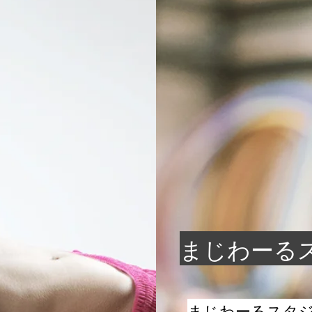
​まじわーる
まじわーるスタ