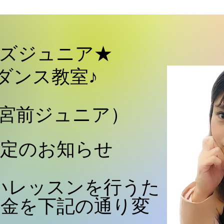
ッズジュニア★
ダンス教室♪
わーる宮前ジュニア）
改定のお知らせ
いレッスンを行うた
料金を下記の通り変