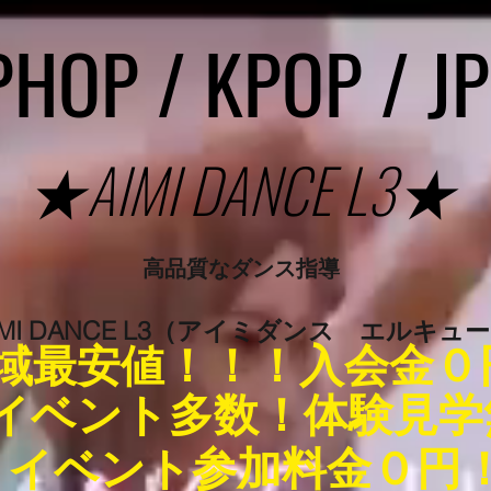
PHOP / KPOP / J
★AIMI DANCE L3★
高品質なダンス指導
IMI DANCE L3（アイミダンス エルキュ
！！！入会金０
地域最安値
イベント多数！体験見学
イベント参加料金０円