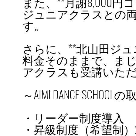
また、**月謝8,000
ジュニアクラスとの両
す。
さらに、**北山田ジ
料金そのままで、ま
アクラスも受講いた
～AIMI DANCE SCHOO
・リーダー制度導入
・昇級制度（希望制）2