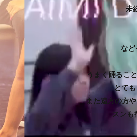
未
など
うまく踊ること
とても
また遠方の方や
スンも